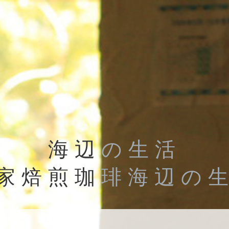
海辺
の生活
家焙煎珈
琲海辺の